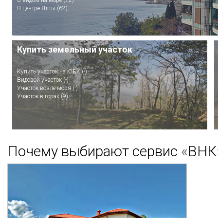
С видом на море (72)
В центре Ялты (62)
Купить земельный участок
Купить участок на ЮБК (-)
Видовой участок (-)
Участок возле моря (-)
Участок в горах (9)
Почему выбирают сервис
«
ВНК